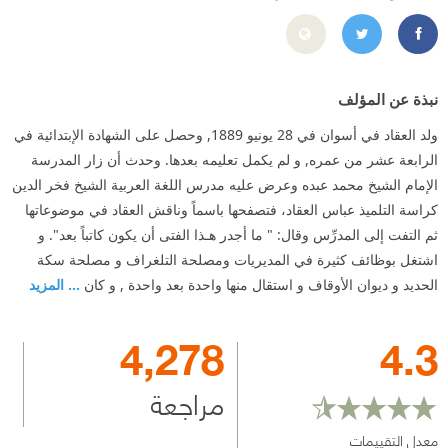
https://www.facebook.com/AbbasMahmmoudAlaqad
https://twitter.com/AbbasAlAkkad
نبذة عن المؤلف
ولد العقاد في أسوان في 28 يونيو 1889, وحصل على الشهادة الإبتدائية في
الرابعة عشر من عمره, و لم يكمل تعليمه بعدها. وحدث أن زار المدرسة
الإمام الشيخ محمد عبده وعرض عليه مدرس اللغة العربية الشيخ فخر الدين
كراسة التلميذ عباس العقاد، فتصفحها باسماً وناقش العقاد في موضوعاتها
ثم التفت إلى المدرِّس وقال: " ما أجدر هـذا الفتى أن يكون كاتباً بعد". و
اشتغل بوظائف كثيرة في المديريات ومصلحة التلغراف و مصلحة سكة
الحديد و ديوان الأوقاف و استقال منها واحدة بعد واحدة , و كان
... المزيد
4,278
4.3
مراجعة
معدل التقييمات