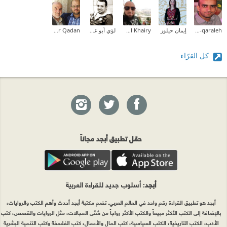
Ramzi AL-qaraleh
إيمان حيلوز
Mustafa Al Khairy
لؤي أبو غوش (Loai AbuGhoush)
Omar Qadan
كل القرّاء
حمّل تطبيق أبجد مجاناً
أبجد
: أسلوب جديد للقراءة العربية
أبجد هو تطبيق القراءة رقم واحد في العالم العربي. تضم مكتبة أبجد أحدث وأهم الكتب والروايات،
بالإضافة إلى الكتب الأكثر مبيعاً والكتب الأكثر رواجاً من شتّى المجالات، مثل الروايات والقصص، كتب
الأدب، الكتب التاريخية، الكتب السياسية، كتب المال والأعمال، كتب الفلسفة وكتب التنمية البشرية