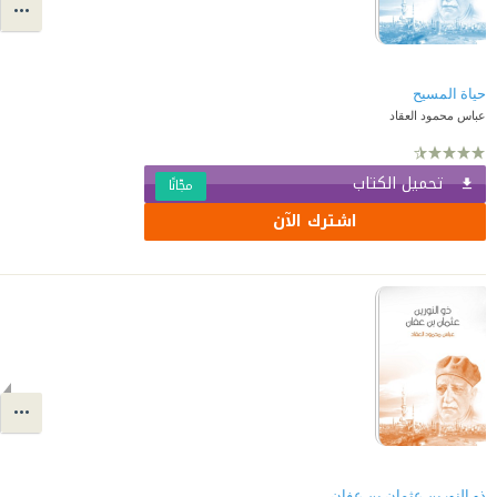
حياة المسيح
عباس محمود العقاد
تحميل الكتاب
مجّانًا
اشترك الآن
ذو النورين عثمان بن عفان