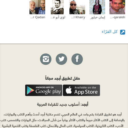
Ramzi AL-qaraleh
إيمان حيلوز
Mustafa Al Khairy
لؤي أبو غوش (Loai AbuGhoush)
Omar Qadan
كل القرّاء
حمّل تطبيق أبجد مجاناً
أبجد
: أسلوب جديد للقراءة العربية
أبجد هو تطبيق القراءة رقم واحد في العالم العربي. تضم مكتبة أبجد أحدث وأهم الكتب والروايات،
بالإضافة إلى الكتب الأكثر مبيعاً والكتب الأكثر رواجاً من شتّى المجالات، مثل الروايات والقصص، كتب
الأدب، الكتب التاريخية، الكتب السياسية، كتب المال والأعمال، كتب الفلسفة وكتب التنمية البشرية