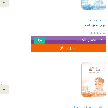
حياة المسيح
عباس محمود العقاد
تحميل الكتاب
مجّانًا
اشترك الآن
ذو النورين عثمان بن عفان