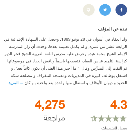
https://www.facebook.com/AbbasMahmmoudAlaqad
https://twitter.com/AbbasAlAkkad
نبذة عن المؤلف
ولد العقاد في أسوان في 28 يونيو 1889, وحصل على الشهادة الإبتدائية في
الرابعة عشر من عمره, و لم يكمل تعليمه بعدها. وحدث أن زار المدرسة
الإمام الشيخ محمد عبده وعرض عليه مدرس اللغة العربية الشيخ فخر الدين
كراسة التلميذ عباس العقاد، فتصفحها باسماً وناقش العقاد في موضوعاتها
ثم التفت إلى المدرِّس وقال: " ما أجدر هـذا الفتى أن يكون كاتباً بعد". و
اشتغل بوظائف كثيرة في المديريات ومصلحة التلغراف و مصلحة سكة
الحديد و ديوان الأوقاف و استقال منها واحدة بعد واحدة , و كان
... المزيد
4,275
4.3
مراجعة
معدل التقييمات