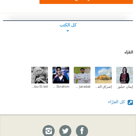
كل الكتب
القرّاء
إيمان حيلوز
إشراق الفطافطة (Ishraq Abdelrahman)
Mohammad Mahmoud Saleh Jaradat
Amer Ibrahim
Nourhan Tarek Abu El-leil
كل القرّاء