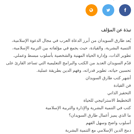
https://www.facebook.com/Dr.Tarek.El.Suwaidan
https://twitter.com/#!/TareqAlSuwaidan
http://www.suwaidan.com/
نبذة عن المؤلف
يُعد طارق السويدان من أبرز الدعاة العرب في مجال الدعوة الإسلامية،
التنمية البشرية، والقيادة، حيث يجمع في مؤلفاته بين التربية الإسلامية،
تطوير الذات، وإدارة الحياة المهنية والشخصية بأسلوب مبسط وعملي.
قدّم السويدان العديد من الكتب والبرامج التعليمية التي تساعد القارئ على
تحسين حياته، تطوير قدراته، وفهم الدين بطريقة عملية.
أشهر كتب طارق السويدان
فن القيادة
التحفيز الذاتي
التخطيط الاستراتيجي للحياة
كتب في التنمية البشرية والإدارة والتربية الإسلامية
ما الذي يميز أعمال طارق السويدان؟
أسلوب واضح وسهل الفهم
دمج الدين الإسلامي مع التنمية البشرية