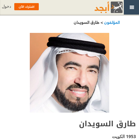
اشترك الآن
دخول
المؤلفون
> طارق السويدان
طارق السويدان
1953
الكويت