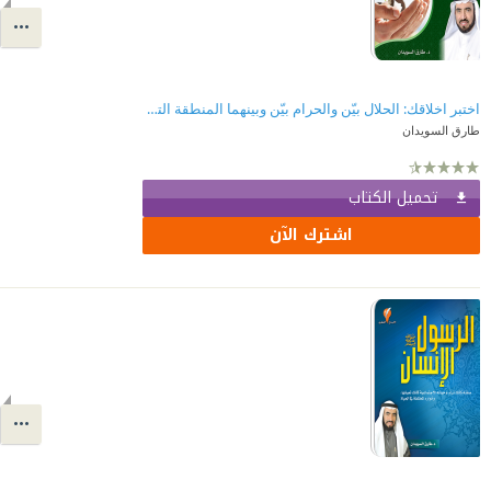
اختبر اخلاقك: الحلال بيّن والحرام بيّن وبينهما المنطقة التي سيتم اختبارك بها لتحقيق فهم عميق للقيم والأخلاق لبناء خضارة راقية
طارق السويدان
تحميل الكتاب
اشترك الآن