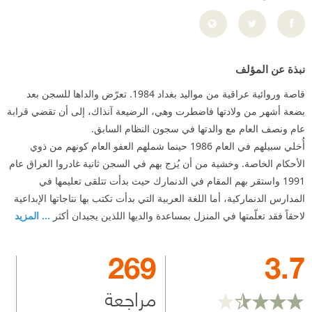
نبذة عن المؤلف
قاصة وروائية عراقية من مواليد بغداد 1984. تعرّض والداها للسجن بعد
بضعة أشهر من ولادتها فاضطرت وهي، الرضيعة آنذاك، إلى أن تقضي قرابة
عام ونصف العام مع والدتها في سجون النظام السابق.
أُخلي سبيلهم في العام 1986 حينما شملهم العفو العام كونهم من ذوي
الأحكام الخاصة. وخشية من أن يُزج بهم في السجن ثانية غادروا العراق عام
1991 واستقر بهم المقام في الدنمارك حيث بدأت تتلقى تعليمها في
المدارس الدنماركية، أما اللغة العربية التي بدأت تكتب بها نتاجاتها الإبداعية
لاحقاً فقد تعلّمتها في المنزل بمساعدة والديها اللذين يجيدان أكثر
... المزيد
269
3.7
مراجعة