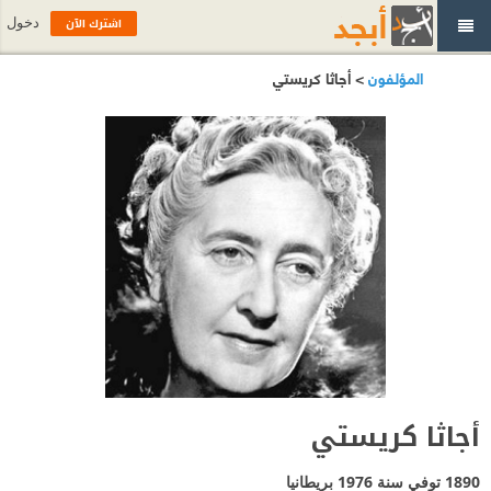
اشترك الآن
دخول
المؤلفون
> أجاثا كريستي
أجاثا كريستي
1890 توفي سنة 1976
بريطانيا