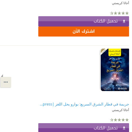
أجاثا كريستي
تحميل الكتاب
اشترك الآن
جريمة في قطار الشرق السريع: بوارو يحل اللغز |Murder on the Orient Express
أجاثا كريستي
تحميل الكتاب