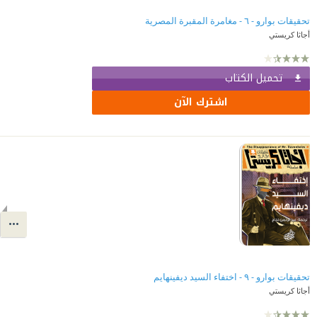
تحقيقات بوارو - ٦ - مغامرة المقبرة المصرية
أجاثا كريستي
تحميل الكتاب
اشترك الآن
تحقيقات بوارو - ٩ - اختفاء السيد ديفينهايم
أجاثا كريستي