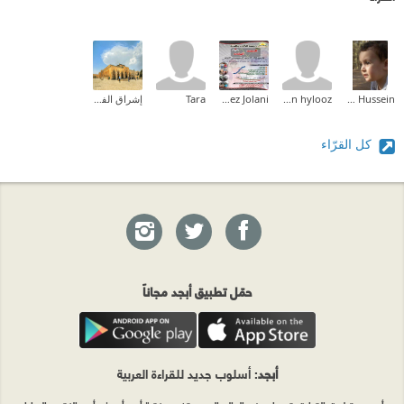
Enas Awni Hussein
yasmeen hylooz
Mohammad Fayez Jolani
Tara
إشراق الفطافطة (Ishraq Abdelrahman)
كل القرّاء
حمّل تطبيق أبجد مجاناً
أبجد
: أسلوب جديد للقراءة العربية