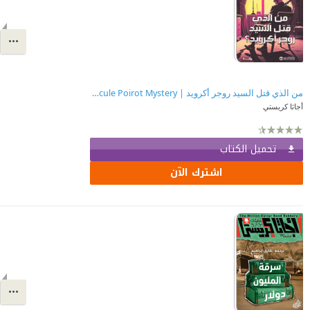
من الذي قتل السيد روجر أكرويد | The Murder of Roger Ackroyd : A Hercule Poirot Mystery
أجاثا كريستي
تحميل الكتاب
اشترك الآن