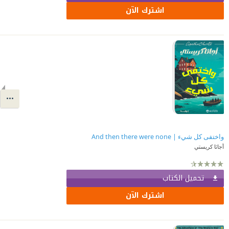
اشترك الآن
واختفى كل شيء | And then there were none
أجاثا كريستي
تحميل الكتاب
اشترك الآن