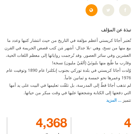
http://uk.agathachristie.com/
نبذة عن المؤلف
تُعتبر أجاثا كريستي أعظم مؤلفة في التاريخ من حيث انتشار كتبها وعدد ما
بيع منها من نسخ، وهي -بلا جدال- أشهر مَن كتب قصص الجريمة في القرن
العشرين وفي سائر العصور. وقد تُرجمت رواياتها إلى معظم اللغات الحية،
وقارب ما طُبع منها بليونَيْ (ألفَيْ مليون) نسخة!
وُلدت أجاثا كريستي في بلدة توركي بجنوب إنكلترا عام 1890 وتوفيت عام
1976 وعمرها نحو خمسة و ثمانين عاماً.
لم تذهب أجاثا قطّ إلى المدرسة، بل تلقّت تعليمها في البيت على يد أمها
التي دفعتها إلى الكتابة وشجعتها عليها في وقت مبكر من حياتها.
تتميز
... المزيد
4,368
4