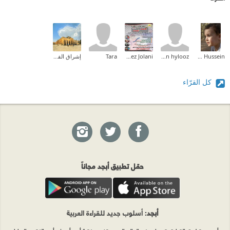
Enas Awni Hussein
yasmeen hylooz
Mohammad Fayez Jolani
Tara
إشراق الفطافطة (Ishraq Abdelrahman)
كل القرّاء
حمّل تطبيق أبجد مجاناً
أبجد
: أسلوب جديد للقراءة العربية