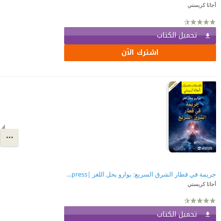
أجاثا كريستي
تحميل الكتاب
اشترك الآن
جريمة في قطار الشرق السريع: بوارو يحل اللغز |Murder on the Orient Express
أجاثا كريستي
تحميل الكتاب