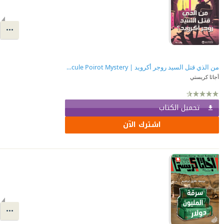
من الذي قتل السيد روجر أكرويد | The Murder of Roger Ackroyd : A Hercule Poirot Mystery
أجاثا كريستي
تحميل الكتاب
اشترك الآن