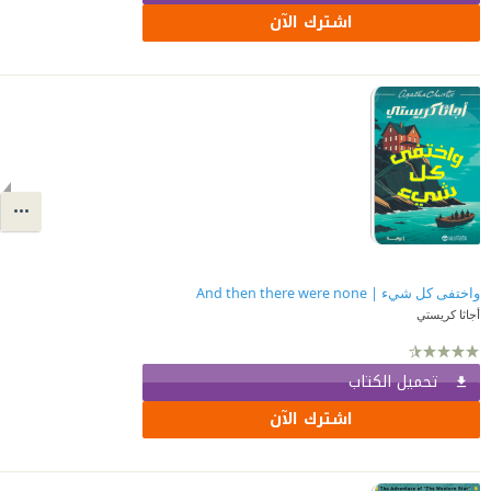
اشترك الآن
واختفى كل شيء | And then there were none
أجاثا كريستي
تحميل الكتاب
اشترك الآن