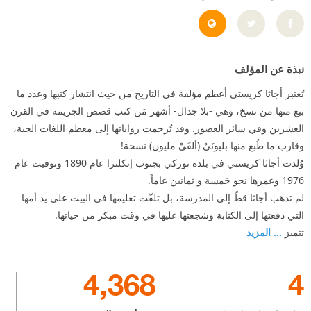
http://uk.agathachristie.com/
نبذة عن المؤلف
تُعتبر أجاثا كريستي أعظم مؤلفة في التاريخ من حيث انتشار كتبها وعدد ما
بيع منها من نسخ، وهي -بلا جدال- أشهر مَن كتب قصص الجريمة في القرن
العشرين وفي سائر العصور. وقد تُرجمت رواياتها إلى معظم اللغات الحية،
وقارب ما طُبع منها بليونَيْ (ألفَيْ مليون) نسخة!
وُلدت أجاثا كريستي في بلدة توركي بجنوب إنكلترا عام 1890 وتوفيت عام
1976 وعمرها نحو خمسة و ثمانين عاماً.
لم تذهب أجاثا قطّ إلى المدرسة، بل تلقّت تعليمها في البيت على يد أمها
التي دفعتها إلى الكتابة وشجعتها عليها في وقت مبكر من حياتها.
تتميز
... المزيد
4,368
4