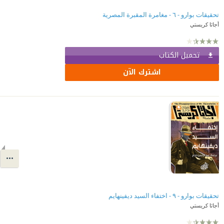
تحقيقات بوارو - ٦ - مغامرة المقبرة المصرية
أجاثا كريستي
تحميل الكتاب
اشترك الآن
تحقيقات بوارو - ٩ - اختفاء السيد ديفينهايم
أجاثا كريستي