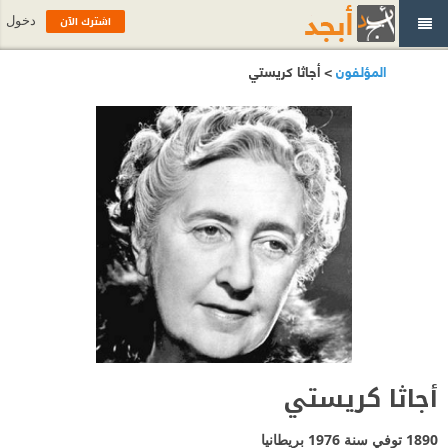
اشترك الآن
دخول
المؤلفون
> أجاثا كريستي
أجاثا كريستي
1890 توفي سنة 1976
بريطانيا