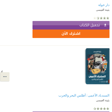
دار خولة
بثينة العيسى
تحميل الكتاب
اشترك الآن
السندباد الأعمى : أطلس البحر والحرب
بثينة العيسى