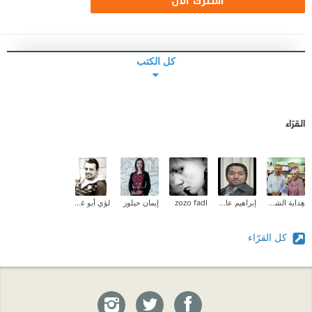
اشترك الآن
كل الكتب
القرّاء
هِداية الشحروري
إبراهيم عادل
zozo fadl
إيمان حيلوز
لؤي أبو غوش (Loai AbuGhoush)
كل القرّاء