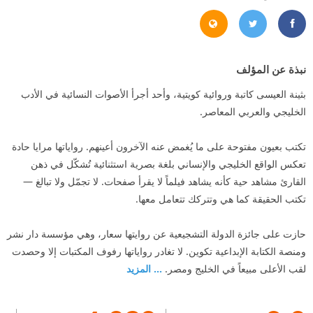
D9%84%D8%B9%D9%8A%D8%B3%D9%89/202140656475090
https://twitter.com/bothayna_alessa
http://www.bothayna.net/
نبذة عن المؤلف
بثينة العيسى كاتبة وروائية كويتية، وأحد أجرأ الأصوات النسائية في الأدب
الخليجي والعربي المعاصر.
تكتب بعيون مفتوحة على ما يُغمض عنه الآخرون أعينهم. رواياتها مرايا حادة
تعكس الواقع الخليجي والإنساني بلغة بصرية استثنائية تُشكّل في ذهن
القارئ مشاهد حية كأنه يشاهد فيلماً لا يقرأ صفحات. لا تجمّل ولا تبالغ —
تكتب الحقيقة كما هي وتتركك تتعامل معها.
حازت على جائزة الدولة التشجيعية عن روايتها سعار، وهي مؤسسة دار نشر
ومنصة الكتابة الإبداعية تكوين. لا تغادر رواياتها رفوف المكتبات إلا وحصدت
لقب الأعلى مبيعاً في الخليج ومصر.
... المزيد