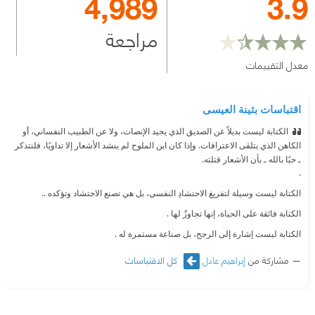
4,989
3.9
مراجعة
معدل التقييمات
اقتباسات بثينة العيسى
الكتابة ليست بديلاً عن الصديق الذي يجيد الإنصات، ولا عن الطبيب النفساني، أو
الكاهن الذي يتلقى الاعترافات. وإذا كان ابن الملوح لم ينشد الأشعار إلا تداويًا، فلنتذكر
ـ حبًا بالله ـ بأن الأشعار قتلته.
.
الكتابة ليست وسيلة لتفريغ الاحتشادِ النفسي، بل هي تصنع الاحتشاد وتؤكده ..
الكتابة فائقة على الحياة، إنها تجاوزٌ لها .
الكتابة ليست إشارة إلى الرجح، بل صناعة مستمرة له .
الكتابة حركة لولبية نحو الأفق، وليست جلوسًا طويلاً على كرسي العيادة النفسية ..
مشاركة من
إبراهيم عادل
كل الاقتباسات
الكتابة فعل إنصاتٍ أكثر منها فعل بوح، وفي منطقةٍ ما، وسطية، يتخلَّق النص..
وكلما نأيت بنفسك عن نفسك، ويممت شطر العالم الذي يوجد في داخلك، كلما صرت
شاعرًا ..