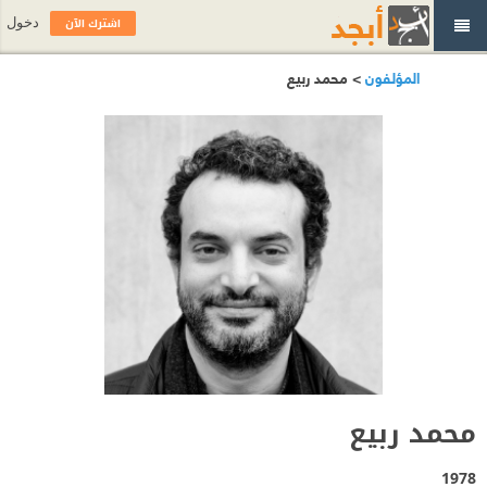
اشترك الآن
دخول
المؤلفون
> محمد ربيع
محمد ربيع
1978