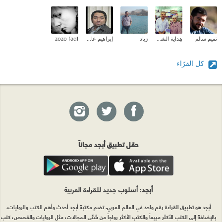
تميم سالم
هِداية الشحروري
زياد
إبراهيم عادل
zozo fadl
كل القرّاء
حمّل تطبيق أبجد مجاناً
أبجد
: أسلوب جديد للقراءة العربية
أبجد هو تطبيق القراءة رقم واحد في العالم العربي. تضم مكتبة أبجد أحدث وأهم الكتب والروايات،
بالإضافة إلى الكتب الأكثر مبيعاً والكتب الأكثر رواجاً من شتّى المجالات، مثل الروايات والقصص، كتب