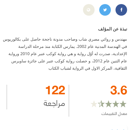
https://www.facebook.com/Moh.Rabie.78
https://twitter.com/MohRabie78
نبذة عن المؤلف
مهندس و روائي مصري شاب وصاحب مدونة ناجحة حاصل على بكالوريوس
في الهندسة المدنية عام 2002. يمارس الكتابة منذ مرحلة الدراسة
الإعدادية، صدرت له أوّل رواية و هي رواية كوكب عنبر عام 2010 ورواية
عام التنين عام 2012، و حصلت رواية كوكب عنبر على جائزة ساويرس
الثقافية، المركز الاول في الرواية لشباب الكتاب
122
3.6
مراجعة
معدل التقييمات