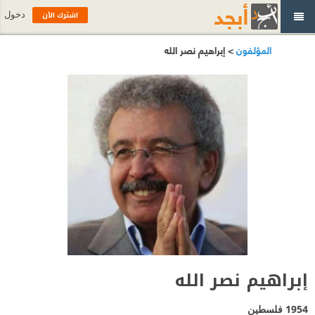
اشترك الآن
دخول
المؤلفون
> إبراهيم نصر الله
إبراهيم نصر الله
1954
فلسطين