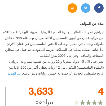
B5%D8%B1_%D8%A7%D9%84%D9%84%D9%87
https://twitter.com/#!/i_nasrallah23
https://www.facebook.com/inasrallah
نبذة عن المؤلف
إبراهيم نصر الله الفائز بالجائزة العالمية للرواية العربية "البوكر" عام 2018،
من مواليد عمان من أبوين فلسطينيين اقتُلعا من أرضهما عام 1948، عاش
طفولته وشبابه في مخيم الوحدات للاجئين الفلسطينيين في عمّان٬ الأردن.
بدأ حياته العملية معلما في المملكة العربية السعودية، ثم عمل في مجالَي
الصحافة والثقافة، وفي عام 2006 تفرّغ للكتابة.
نشر حتى الآن 15 ديوانا شعريا و 22 رواية من ضمنها مشروعه الروائي
(الملهاة الفلسطينية) المكون من 12 رواية تغطي أكثر من 250 عاما من
تاريخ فلسطين الحديث. تُرجمت له خمس روايات وديوان شعر
... المزيد
3,633
4
مراجعة