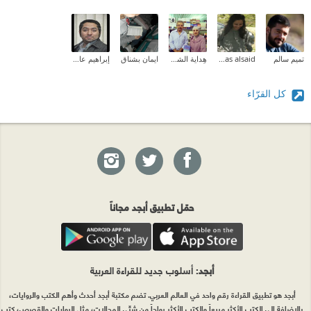
تميم سالم
enas alsaid
هِداية الشحروري
ايمان بشناق
إبراهيم عادل
كل القرّاء
حمّل تطبيق أبجد مجاناً
أبجد
: أسلوب جديد للقراءة العربية
أبجد هو تطبيق القراءة رقم واحد في العالم العربي. تضم مكتبة أبجد أحدث وأهم الكتب والروايات،
بالإضافة إلى الكتب الأكثر مبيعاً والكتب الأكثر رواجاً من شتّى المجالات، مثل الروايات والقصص، كتب