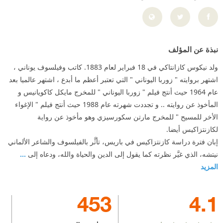
نبذة عن المؤلف
ولد نيكوس كازانتاكي في 18 فبراير لعام 1883. كاتب وفيلسوف يوناني ،
اشتهر بروايته " زوربا اليوناني " التي تعتبر أعظم ما أبدع ، اشتهر عالميا بعد
عام 1964 حيث أنتج فيلم " زوربا اليوناني " للمخرج مايكل كاكويانيس و
المأخوذ عن روايته .. و تجددت شهرته عام 1988 حيث أنتج فيلم " الإغواء
الأخر للمسيح " للمخرج مارتن سكورسيزي وهو مأخوذ عن رواية
لكازنتزاكيس أيضا.
إبان فترة دراسة كازنتزاكيس في باريس، تأثَّر بالفيلسوف والشاعر الألماني
نيتشه، الذي غيَّر نظرته كما يقول إلى الدين والحياة والله، ودعاه إلى
...
المزيد
453
4.1