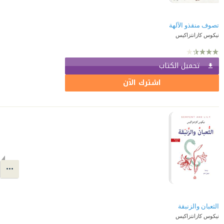
تصوف منقذو الآلهة
نيكوس كازانتزاكيس
تحميل الكتاب
اشترك الآن
الثعبان والزنبقة
نيكوس كازانتزاكيس