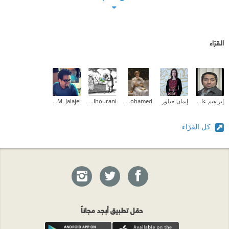
القرّاء
إبراهيم عادل
إيمان حيلوز
Aliaa Mohamed
Asem Alhourani
Mahmoud M. Jalajel
كل القرّاء
حمّل تطبيق أبجد مجاناً