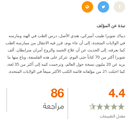
g=AFQjCNEUXkLvDO3jga9m42SVJo-OuY4wYQ
https://mobile.twitter.com/deepakchopra?lang=ar
نبذة عن المؤلف
ديباك شوبرا طبيب أميركي، هندي الأصل، درس الطب في الهند ومارسه
في الولايات المتحدة، إلى أن جاء يوم، قرر فيه الانتقال من ممارسة الطب
كما نعرفه، إلى الحديث عن أن علاج الجسد والروح أمران مترابطان. ألف
شوبرا أكثر من 70 كتاباً حتى اليوم، تتركز على هذه الفلسفة، وباع منها ما
يزيد عن 20 مليون نسخة حول العالم، وترجمت كتبه إلى أكثر من 35 لغة،
كما احتلت 21 من مؤلفاته قائمة الكتب الأكثر مبيعاً في الولايات المتحدة.
86
4.4
مراجعة
معدل التقييمات