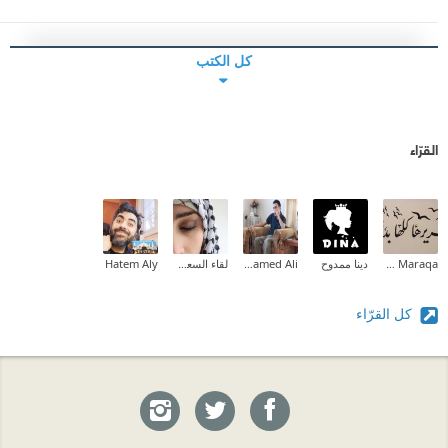
كل الكتب
القرّاء
Zeina M.I Maraqa
دينا ممدوح
Mohamed Ali
لقاء السعدي
Hatem Aly
كل القرّاء