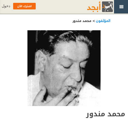
اشترك الآن
دخول
المؤلفون
> محمد مندور
محمد مندور