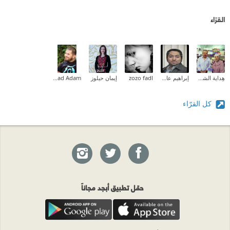
القرّاء
هِداية الشحروري
إبراهيم عادل
zozo fadl
إيمان حيلوز
Ahmad Adam
كل القرّاء
حمّل تطبيق أبجد مجاناً