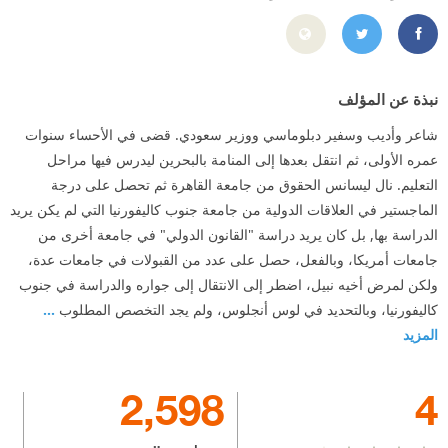
9%84%D9%82%D8%B5%D9%8A%D8%A8%D9%8A/42892046116
https://twitter.com/#!/GhaziQuotes
نبذة عن المؤلف
شاعر وأديب وسفير دبلوماسي ووزير سعودي. قضى في الأحساء سنوات
عمره الأولى، ثم انتقل بعدها إلى المنامة بالبحرين ليدرس فيها مراحل
التعليم. نال ليسانس الحقوق من جامعة القاهرة ثم تحصل على درجة
الماجستير في العلاقات الدولية من جامعة جنوب كاليفورنيا التي لم يكن يريد
الدراسة بها, بل كان يريد دراسة "القانون الدولي" في جامعة أخرى من
جامعات أمريكا، وبالفعل، حصل على عدد من القبولات في جامعات عدة،
ولكن لمرض أخيه نبيل، اضطر إلى الانتقال إلى جواره والدراسة في جنوب
كاليفورنيا، وبالتحديد في لوس أنجلوس، ولم يجد التخصص المطلوب
...
المزيد
2,598
4