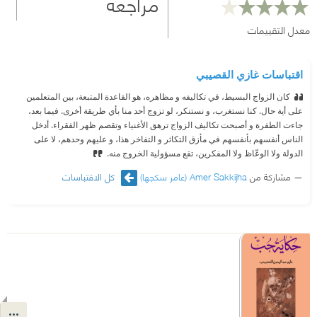
مراجعة
معدل التقييمات
اقتباسات غازي القصيبي
كان الزواج البسيط، في تكاليفه و مظاهره، هو القاعدة المتبعة، بين المتعلمين
على أية حال. كنا نستغرب، و نستنكر، لو تزوج أحد منا بأي طريقة أخرى. فيما بعد،
جاءت الطفرة و أصبحت تكاليف الزواج ترهق الأغنياء وتقصم ظهر الفقراء. أدخل
الناس أنفسهم بأنفسهم في مأزق التكاثر و التفاخر هذا، و عليهم وحدهم، لا على
الدولة ولا الوعّاظ ولا المفكرين، تقع مسؤولية الخروج منه.
مشاركة من
Amer Sakkijha (عامر سكجها)
كل الاقتباسات