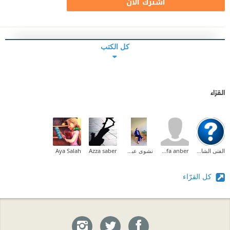
اشترك الآن
كل الكتب
القرّاء
الفتى الشارد
mostafa anber
نشوى عبدالمقصود
Azza saber
Aya Salah
كل القرّاء