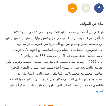
8%A7%D9%83%D8%AB%D9%8A%D8%B1/127853957231925
http://www.bakatheer.com/
نبذة عن المؤلف
هو علي بن أحمد بن محمد باكثير الكندي، ولد في 15 ذي الحجة 1328
هـ الموافق 21 ديسمبر 1910م، في جزيرةسوروبايا بإندونيسيا لأبوين يمنيين
من منطقة حضرموت. وحين بلغ العاشرة من عمره سافر به أبوه
إلى حضرموت لينشأ هناك نشأة عربية إسلامية مع إخوته لأبيه فوصل
مدينة سيئون بحضرموت في 15 رجب سنة 1338هـ الموافق 5
أبريل1920م. وهناك تلقى تعليمه في مدرسة النهضة العلمية ودرس علوم
العربية والشريعة على يد شيوخ أجلاء منهم عمه الشاعر اللغوي النحوي
القاضي محمد بن محمد باكثير كما تلقى علوم الدين أيضا على يد
الفقيه محمد بن هادي السقاف وكان من أقران علي باكثير حينها الفقيه
واللغوي محمد بن عبد اللاه السقاف. ظهرت مواهب باكثير مبكراً فنظم
...
المزيد