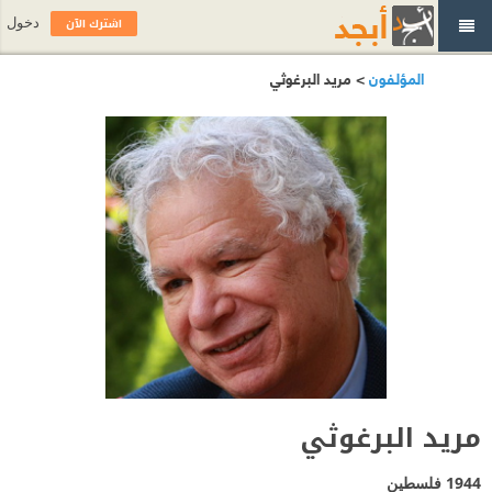
اشترك الآن
دخول
المؤلفون
> مريد البرغوثي
مريد البرغوثي
1944
فلسطين