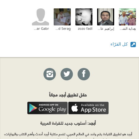
هِداية الشحروري
إبراهيم عادل
zozo fadl
Mahmoud Serag
samar Gabr
كل القرّاء
حمّل تطبيق أبجد مجاناً
أبجد
: أسلوب جديد للقراءة العربية
أبجد هو تطبيق القراءة رقم واحد في العالم العربي. تضم مكتبة أبجد أحدث وأهم الكتب والروايات،