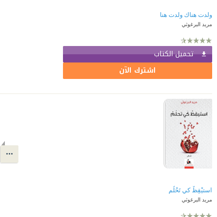
ولدت هناك ولدت هنا
مريد البرغوثي
تحميل الكتاب
اشترك الآن
استيْقِظْ كي تَحْلُم
مريد البرغوثي