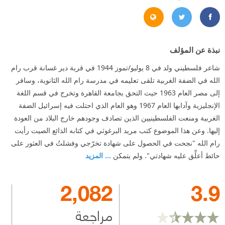
%A8%D8%B1%D8%BA%D9%88%D8%AB%D9%8A/62378368960
http://www.mouridbarghouti.net/
https://twitter.com/#!/MouridBarghouti
نبذة عن المؤلف
شاعر فلسطيني ولد في 8 يوليو/تموز 1944 في قرية دير غسانة قرب رام
الله في الضفة الغربية تلقى تعليمه في مدرسة رام الله الثانوية، وسافر
إلى مصر العام 1963 حيث التحق بجامعة القاهرة وتخرج في قسم اللغة
الإنجليزية وآدابها العام 1967 وهو العام الذي احتلت فيه إسرائيل الضفة
الغربية ومنعت الفلسطينيين الذين تصادف وجودهم خارج البلاد من العودة
إليها. وعن هذا الموضوع كتب مريد البرغوثي في كتابه الذائع الصيت رأيت
رام الله "نجحت في الحصول على شهادة تخرّجي وفشلتُ في العثور على
حائط أعلِّق عليه شهادتي". ولم يتمكن
... المزيد
2,082
3.9
مراجعة