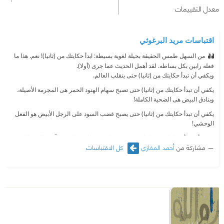
معدل التقييمات
اقتباسات مريد البرغوثي
من السهل طمس الحقيقة بحيلة لغوية بسيطة: ابدأ حكايتك من (ثانيا)! نعم. هذا ما
فعله رابين بكل بساطه. لقد أهمل الحديث عما جرى (أولا).
ويكفي أن تبدأ حكايتك من (ثانيا) حتى ينقلب العالم.
يكفي أن تبدأ حكايتك من (ثانيا) حتى تصبح سهام الهنود الحمر هى المجرمة الأصيلة،
وبنادق البيض هى الضحية الكاملة!
يكفي أن تبدأ حكايتك من (ثانيا) حتى يصبح غضب السود على الرجل الأبيض هو الفعل
الوحشي!
يكفي أن تبدأ حكايتك من (ثانيا) حتى يصبح غاندي هو المسؤل عن مآسي البريطانيين!
مشاركة من
أحمد المغازي
كل الاقتباسات
يكفي أن تبدأ حكايتك من (ثانيا) حتى يصبح الفيتنامي المحروق هو الذي أساء إلى
إنسانية النابالم!
وتصبح أغاني (فكتور هارا) هى العار وليس رصاص (بينوشيت) الذي حصد الآلاف فى
استاد سنتياغو!
يكفي أن تبدأ حكايتك من (ثانيا) حتى تصبح ستي أم عطا هى المجرمة و اريئيل شارون
هو ضحيتها !