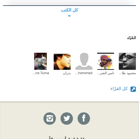
كل الكتب
القرّاء
محمود طارق إبراهيم
نامي الشريف ✨
Ismael muhemmed
بدران
Nadia Yassine Tuma
كل القرّاء
حمّل تطبيق أبجد مجاناً