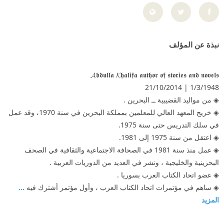
نبذة عن المؤلف
𝓐𝖇𝖉𝖚𝖑𝖑𝖆 𝓚𝖍𝖆𝖑𝖎𝖋𝖆 𝖆𝖚𝖙𝖍𝖔𝖗 𝖔𝖋 𝖘𝖙𝖔𝖗𝖎𝖊𝖘 𝖆𝖓𝖉 𝖓𝖔𝖛𝖊𝖑𝖘
1/3/1948 | 21/10/2014
◈ من مواليد القضيبية ــ البحرين .
◈ خريج المعهد العالي للمعلمين بمملكة البحرين في سنة 1970، وقد عمل
في سلك التدريس حتى سنة 1975.
◈ اعتقل من سنة 1975 إلى 1981.
◈ عمل منذ سنة 1981 في الصحافة الاجتماعية والثقافية في الصحف
البحرينية والخليجية ، ونشر في العديد من الدوريات العربية .
◈ عضو اتحاد الكتاب العرب بسوريا .
◈ ساهم في مؤتمرات اتحاد الكتاب العرب ، وأول مؤتمر أشترك فيه
...
المزيد