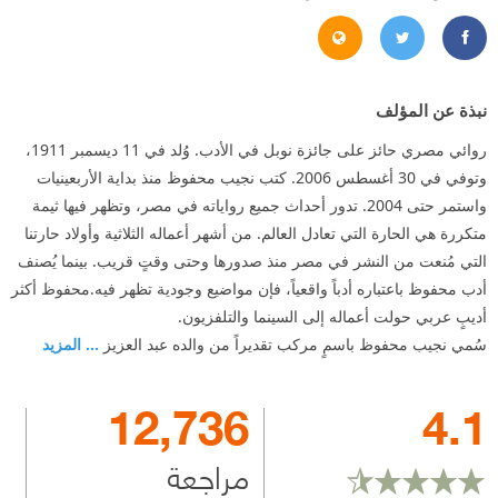
/www.naguib-mahfouz.com/main_page.htm
https://twitter.com/#!/Najuib_Mahfouz
https://www.facebook.com/Najuib.Mahfouz
نبذة عن المؤلف
روائي مصري حائز على جائزة نوبل في الأدب. وُلد في 11 ديسمبر 1911،
وتوفي في 30 أغسطس 2006. كتب نجيب محفوظ منذ بداية الأربعينيات
واستمر حتى 2004. تدور أحداث جميع رواياته في مصر، وتظهر فيها ثيمة
متكررة هي الحارة التي تعادل العالم. من أشهر أعماله الثلاثية وأولاد حارتنا
التي مُنعت من النشر في مصر منذ صدورها وحتى وقتٍ قريب. بينما يُصنف
أدب محفوظ باعتباره أدباً واقعياً، فإن مواضيع وجودية تظهر فيه.محفوظ أكثر
أديبٍ عربي حولت أعماله إلى السينما والتلفزيون.
سُمي نجيب محفوظ باسمٍ مركب تقديراً من والده عبد العزيز
... المزيد
12,736
4.1
مراجعة