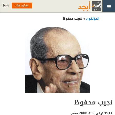
اشترك الآن
دخول
المؤلفون
> نجيب محفوظ
نجيب محفوظ
1911 توفي سنة 2006
مصر