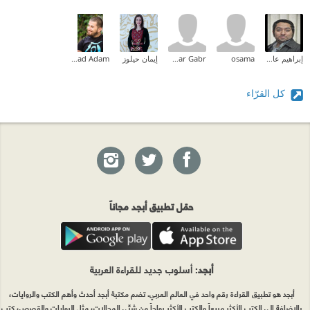
إبراهيم عادل
osama
samar Gabr
إيمان حيلوز
Ahmad Adam
كل القرّاء
حمّل تطبيق أبجد مجاناً
أبجد
: أسلوب جديد للقراءة العربية
أبجد هو تطبيق القراءة رقم واحد في العالم العربي. تضم مكتبة أبجد أحدث وأهم الكتب والروايات،
بالإضافة إلى الكتب الأكثر مبيعاً والكتب الأكثر رواجاً من شتّى المجالات، مثل الروايات والقصص، كتب