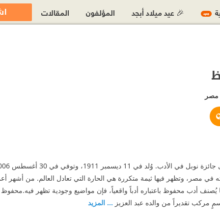
اش
ية
🎉 عيد ميلاد أبجد
المؤلفون
المقالات
جديد
ظ
مصر
http://www.naguib-mahfouz.com/main_page.htm
https://twitter.com/#!/Najuib_Ma
https://www.facebook.com/Na
ه في مصر، وتظهر فيها ثيمة متكررة هي الحارة التي تعادل العالم. من أشهر أعما
يُصنف أدب محفوظ باعتباره أدباً واقعياً، فإن مواضيع وجودية تظهر فيه.محفوظ أ
 مركب تقديراً من والده عبد العزيز
... المزيد