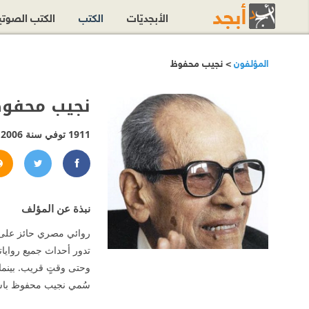
الأبجديّات
الكتب
الكتب الصوت
المؤلفون
> نجيب محفوظ
نجيب محفو
1911 توفي سنة 2006
hfouz
juib.Mahfouz
نبذة عن المؤلف
تدور أحداث جميع روايات
وحتى وقتٍ قريب. بينما 
سُمي نجيب محفوظ باسمٍ