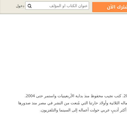
ترك الآن
دخول
روائي مصري حائز على جائزة نوبل في الأدب. وُلد في 11 ديسمبر 1911، وتوفي في 30 أغسطس 2006. كتب نجيب محفوظ منذ بداية الأربعينيات واستمر حتى 2004.
له الثلاثية وأولاد حارتنا التي مُنعت من النشر في مصر منذ صدورها
كثر أديبٍ عربي حولت أعماله إلى السينما والتلفزيون.