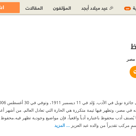
اش
ية
🎉 عيد ميلاد أبجد
المؤلفون
المقالات
جديد
ظ
مصر
http://www.naguib-mahfouz.com/main_page.htm
https://twitter.com/#!/Najuib_Ma
https://www.facebook.com/Na
ه في مصر، وتظهر فيها ثيمة متكررة هي الحارة التي تعادل العالم. من أشهر أعما
يُصنف أدب محفوظ باعتباره أدباً واقعياً، فإن مواضيع وجودية تظهر فيه.محفوظ أ
 مركب تقديراً من والده عبد العزيز
... المزيد