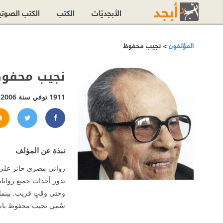
الأبجديّات
الكتب
الكتب الصوت
المؤلفون
> نجيب محفوظ
نجيب محفو
1911 توفي سنة 2006
hfouz
juib.Mahfouz
نبذة عن المؤلف
تدور أحداث جميع روايات
وحتى وقتٍ قريب. بينما 
سُمي نجيب محفوظ باسمٍ