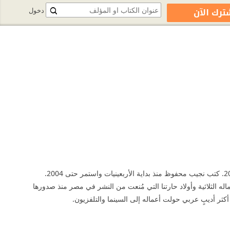
ترك الآن
دخول
روائي مصري حائز على جائزة نوبل في الأدب. وُلد في 11 ديسمبر 1911، وتوفي في 30 أغسطس 2006. كتب نجيب محفوظ منذ بداية الأربعينيات واستمر حتى 2004.
له الثلاثية وأولاد حارتنا التي مُنعت من النشر في مصر منذ صدورها
كثر أديبٍ عربي حولت أعماله إلى السينما والتلفزيون.