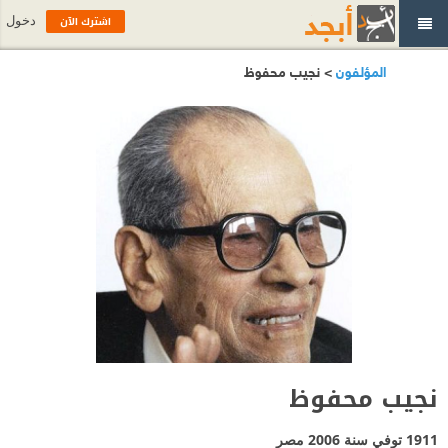
اشترك الآن
دخول
المؤلفون
> نجيب محفوظ
نجيب محفوظ
1911 توفي سنة 2006
مصر