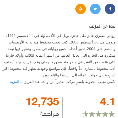
/www.naguib-mahfouz.com/main_page.htm
https://twitter.com/#!/Najuib_Mahfouz
https://www.facebook.com/Najuib.Mahfouz
نبذة عن المؤلف
روائي مصري حائز على جائزة نوبل في الأدب. وُلد في 11 ديسمبر 1911،
وتوفي في 30 أغسطس 2006. كتب نجيب محفوظ منذ بداية الأربعينيات
واستمر حتى 2004. تدور أحداث جميع رواياته في مصر، وتظهر فيها ثيمة
متكررة هي الحارة التي تعادل العالم. من أشهر أعماله الثلاثية وأولاد حارتنا
التي مُنعت من النشر في مصر منذ صدورها وحتى وقتٍ قريب. بينما يُصنف
أدب محفوظ باعتباره أدباً واقعياً، فإن مواضيع وجودية تظهر فيه.محفوظ أكثر
أديبٍ عربي حولت أعماله إلى السينما والتلفزيون.
سُمي نجيب محفوظ باسمٍ مركب تقديراً من والده عبد العزيز
... المزيد
12,735
4.1
مراجعة