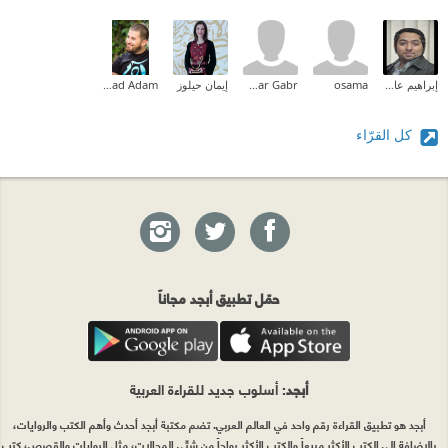
إبراهيم عادل
osama
samar Gabr
إيمان حيلوز
Ahmad Adam
كل القرّاء
حمّل تطبيق أبجد مجاناً
أبجد
: أسلوب جديد للقراءة العربية
أبجد هو تطبيق القراءة رقم واحد في العالم العربي. تضم مكتبة أبجد أحدث وأهم الكتب والروايات،
بالإضافة إلى الكتب الأكثر مبيعاً والكتب الأكثر رواجاً من شتّى المجالات، مثل الروايات والقصص، كتب