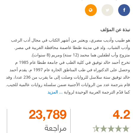
https://www.facebook.com/Dr.AhmedKhaledTawfik
http://aktowfik.blogspot.com/
نبذة عن المؤلف
هو طبيب وأديب مصري، ويعتبر من أشهر الكتاب في مجال أدب الرعب
وأدب الشباب. ولد في مدينة طنطا عاصمة محافظة الغربية في مصر.
متزوج وأب لطفلين هما محمد (12 سنة) ومريم (8 سنوات).
تخرج أحمد خالد توفيق في كلية الطب في جامعة طنطا عام 1985 م
وحصل على الدكتوراه في طب المناطق الحارة عام 1997 م. يقدم أحمد
خالد توفيق ستة سلاسل للروايات وصلت إلى ما يقرب من 236 عددا، وقد
قام بترجمة عدد من الروايات الأجنبية ضمن سلسلة روايات عالمية للجيب.
كما قدّم الترجمة العربية الوحيدة لرواية
... المزيد
23,789
4.2
مراجعة