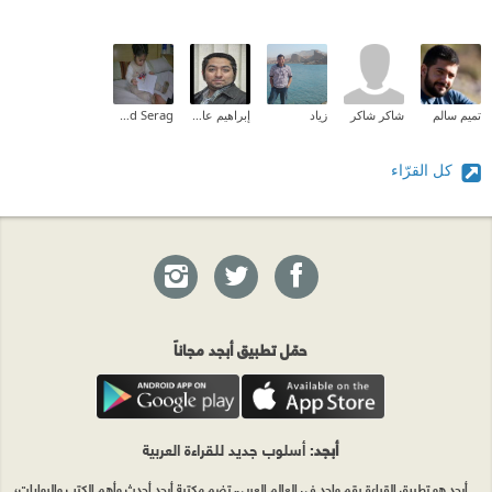
تميم سالم
شاكر شاكر
زياد
إبراهيم عادل
Mahmoud Serag
كل القرّاء
حمّل تطبيق أبجد مجاناً
أبجد
: أسلوب جديد للقراءة العربية
أبجد هو تطبيق القراءة رقم واحد في العالم العربي. تضم مكتبة أبجد أحدث وأهم الكتب والروايات،