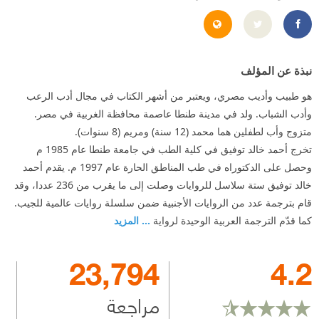
https://www.facebook.com/Dr.AhmedKhaledTawfik
http://aktowfik.blogspot.com/
نبذة عن المؤلف
هو طبيب وأديب مصري، ويعتبر من أشهر الكتاب في مجال أدب الرعب
وأدب الشباب. ولد في مدينة طنطا عاصمة محافظة الغربية في مصر.
متزوج وأب لطفلين هما محمد (12 سنة) ومريم (8 سنوات).
تخرج أحمد خالد توفيق في كلية الطب في جامعة طنطا عام 1985 م
وحصل على الدكتوراه في طب المناطق الحارة عام 1997 م. يقدم أحمد
خالد توفيق ستة سلاسل للروايات وصلت إلى ما يقرب من 236 عددا، وقد
قام بترجمة عدد من الروايات الأجنبية ضمن سلسلة روايات عالمية للجيب.
كما قدّم الترجمة العربية الوحيدة لرواية
... المزيد
23,794
4.2
مراجعة