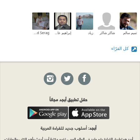
تميم سالم
شاكر شاكر
زياد
إبراهيم عادل
Mahmoud Serag
كل القرّاء
حمّل تطبيق أبجد مجاناً
أبجد
: أسلوب جديد للقراءة العربية
أبجد هو تطبيق القراءة رقم واحد في العالم العربي. تضم مكتبة أبجد أحدث وأهم الكتب والروايات،