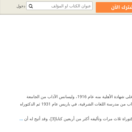
ترك الآن
دخول
ولد زكي مبارك في قرية سنتريس بمحافظة المنوفية في عام 1892، التحق بالأزهر عام 1908 وحصل على شهادة الأهلية منه عام 1916، وليسانس الآداب من الجامعة
المصرية عام 1921، الدكتوراه في الآداب من الجامعة ذاتها عام 1924 ثم دبلوم الدراسات العليا في الآداب من مدرسة اللغات الشرقية، في باريس عام 1931 ثم الدكتوراه
وتأليفه أكثر من أربعين كتابا[3]، وقد أتيح له أن
...