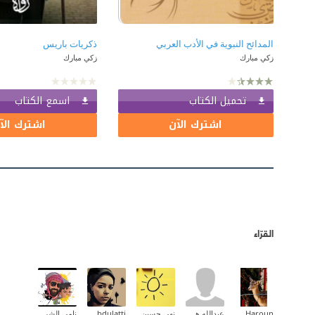
المدائح النبوية في الأدب العربي
ذكريات باريس
زكي مبارك
زكي مبارك
تحميل الكتاب
اسمع الكتاب
اشترك الآن
اشترك الآ
القرّاء
Amal Idris Haroun
عبدالله هداري
نهى حسين
Asmaa Abdulatti
نامي الشريف ✨