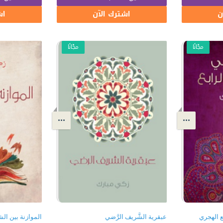
ن
اشترك الآن
اش
مجّانًا
مجّانًا
ع الهجري
عبقرية الشَّريف الرَّضي
الموازنة بين الش