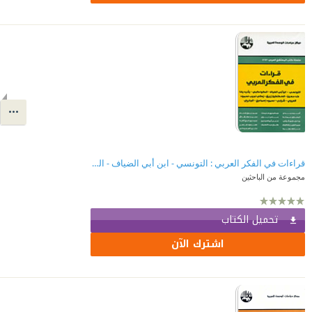
قراءات في الفكر العربي : التونسي - ابن أبي الضياف - الكواكبي - رشيد رضا - طه حسين - قسطنطين زريق - زكي نجيب محمود - العروي - شرابي - محمود إسماعيل - الجابري ( سلسلة كتب المستقبل العربي )
مجموعة من الباحثين
تحميل الكتاب
اشترك الآن