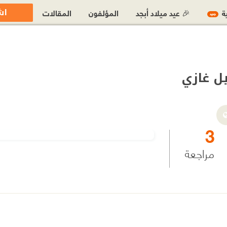
اش
ية
🎉 عيد ميلاد أبجد
المؤلفون
المقالات
جديد
ل غازي
3
مراجعة