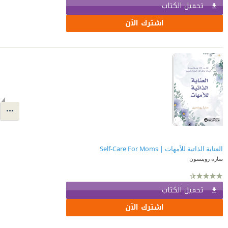
تحميل الكتاب
اشترك الآن
العناية الذاتية للأمهات | ‎Self‎-‎Care For Moms‎
سارة روبنسون
تحميل الكتاب
اشترك الآن