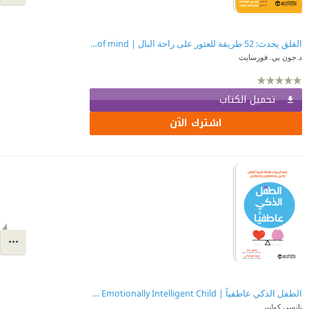
القلق يحدث: 52 طريقة للعثور على راحة البال |Anxiety Happens ‎52‎ ways to find peace of mind ‎
د.جون بي. فورسايث
تحميل الكتاب
اشترك الآن
الطفل الذكي عاطفياً | ‎The Emotionally Intelligent Child
نانسي كوليير