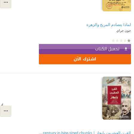
لماذا يتصادم المريخ والزهرة
جون جراي
تحميل الكتاب
اشترك الآن
‎القرن العشرون بإيجاز | ‎ The 20th century in bite-sized chunks