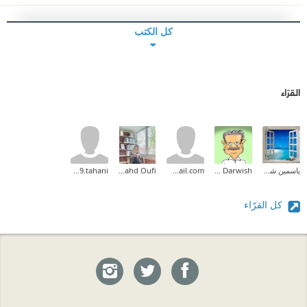
كل الكتب
القرّاء
ياسمين شرف
Adel Darwish
achouaib.2013@gmail.com
Shahd Oufi
Tahani99.tahani
كل القرّاء