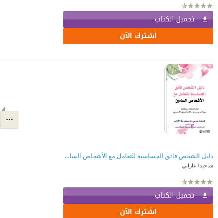
تحميل الكتاب
اشترك الآن
دليل الشخص فائق الحساسية للتعامل مع الأشخاص السامين | The highly sensitive person's guide to dealing with toxic people
شاحيدا عارابي
تحميل الكتاب
اشترك الآن