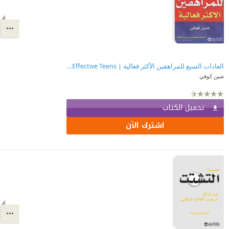
العادات السبع للمراهقين الأكثر فعالية | ‎The ‎7‎ Habits Of Highly Effective Teens‎
شين كوفي
تحميل الكتاب
اشترك الآن