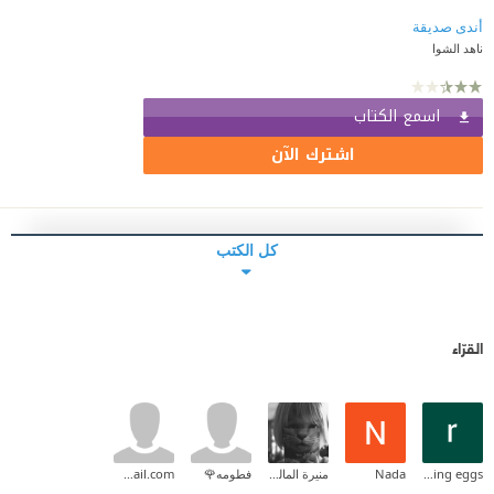
أندى صديقة
ناهد الشوا
اسمع الكتاب
اشترك الآن
كل الكتب
القرّاء
reading eggs
Nada
منيرة المالكي
فطومه🌹
nour.khaled1562015@gmail.com