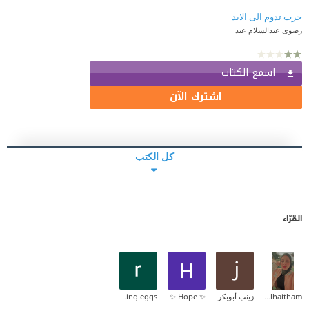
رضوى عبدالسلام عيد
اسمع الكتاب
اشترك الآن
كل الكتب
القرّاء
Zainab_alhaitham
زينب أبوبكر
✨ Hope ✨
reading eggs