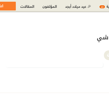
اش
ية
🎉 عيد ميلاد أبجد
المؤلفون
المقالات
جديد
اشي