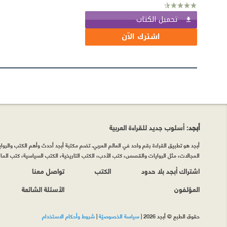
تحميل الكتاب
اشترك الآن
أبجد
: أسلوب جديد للقراءة العربية
أبجد هو تطبيق القراءة رقم واحد في العالم العربي. تضم مكتبة أبجد أحدث وأهم الكتب والروايات
المجالات، مثل الروايات والقصص، كتب الأدب، الكتب التاريخية، الكتب السياسية، كتب المال 
اشتراك أبجد بلا حدود
الكتب
تواصل معنا
المؤلفون
الأسئلة الشائعة
حقوق الطبع © أبجد 2026
|
سياسة الخصوصيّة
|
شروط وأحكام الاستخدام