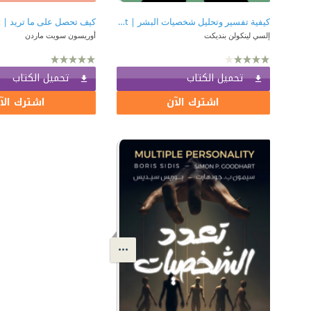
كيفية تفسير وتحليل شخصيات البشر | How To Analyze People On Sight
إلسي لينكولن بنديكت
أوريسون سويت ماردن
تحميل الكتاب
تحميل الكتاب
اشترك الآن
اشترك الآ