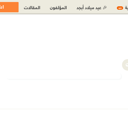
اش
ية
🎉 عيد ميلاد أبجد
المؤلفون
المقالات
جديد