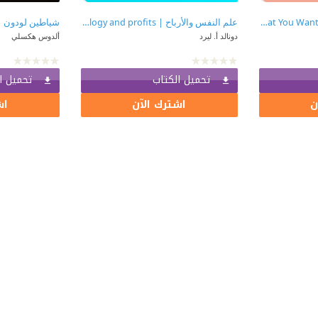
كيف تحصل على ما تريد | How To Get What You Want
علم النفس والأرباح | Psychology and profits
شياطين لودون |  Devils of Loudun
دونالد أ. ليرد
ألدوس هكسلي
تحميل الكتاب
تحميل ا
ن
اشترك الآن
اش