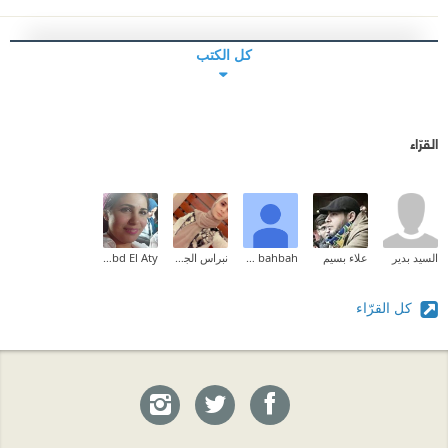
كل الكتب
القرّاء
السيد بدير
علاء بسيم
ammar bahbah
نبراس الجيلاني
Rania Abd El Aty
كل القرّاء