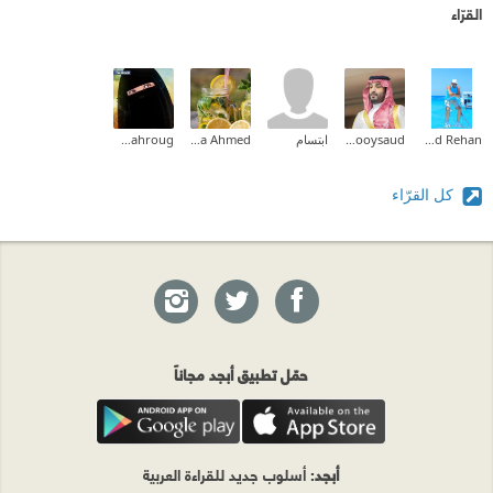
القرّاء
Khaled Rehan
Hnooysaud
ابتسام
Aya Ahmed
Naglaa Dahroug
كل القرّاء
حمّل تطبيق أبجد مجاناً
أبجد
: أسلوب جديد للقراءة العربية