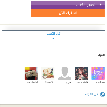
تحميل الكتاب
اشترك الآن
كل الكتب
القرّاء
lamis salem
فاطمة ةة
مريم
Rara Sh
Mustafa M.
كل القرّاء