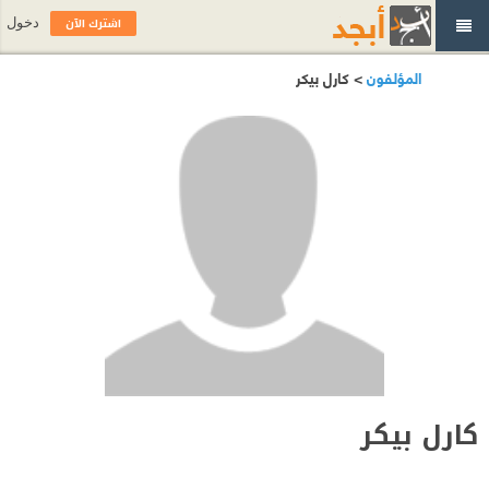
اشترك الآن
دخول
المؤلفون
> كارل بيكر
كارل بيكر