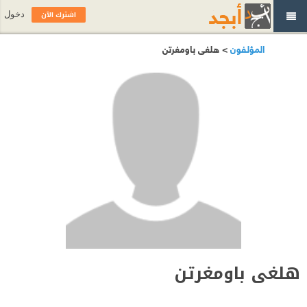
اشترك الآن
دخول
المؤلفون
> هلغى باومغرتن
هلغى باومغرتن