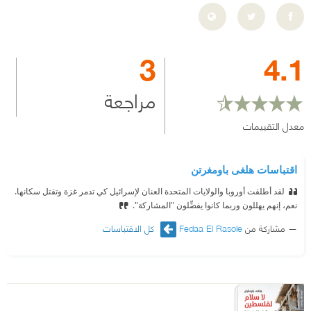
3
4.1
مراجعة
معدل التقييمات
اقتباسات هلغى باومغرتن
لقد أطلقت أوروبا والولايات المتحدة العنان لإسرائيل كي تدمر غزة وتقتل سكانها.
نعم، إنهم يهللون وربما كانوا يفضِّلون "المشاركة".
مشاركة من
Fedaa El Rasole
كل الاقتباسات