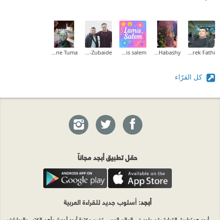
Nadia Yassine Tuma
Mohammad Al-Zubaide
lamis salem
Mohamed Habashy
Tarek Fathi
كل القرّاء
حمّل تطبيق أبجد مجاناً
أبجد
: أسلوب جديد للقراءة العربية
أبجد هو تطبيق القراءة رقم واحد في العالم العربي. تضم مكتبة أبجد أحدث وأهم الكتب والروايات،