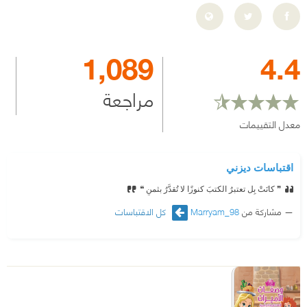
1,089
4.4
مراجعة
معدل التقييمات
اقتباسات ديزني
❞ كانَتْ بِل تعتبرُ الكتبَ كنوزًا لا تُقدَّرُ بثمنٍ ❝
مشاركة من
Marryam_98
كل الاقتباسات