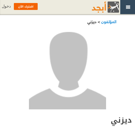
اشترك الآن
دخول
المؤلفون
> ديزني
ديزني