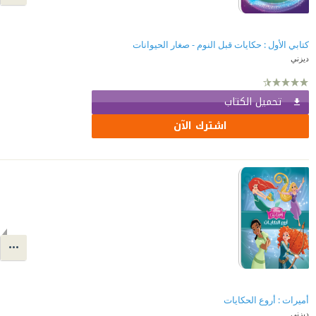
كتابي الأول : حكايات قبل النوم - صغار الحيوانات
ديزني
تحميل الكتاب
اشترك الآن
أميرات : أروع الحكايات
ديزني