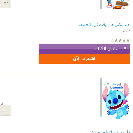
حتى نكبر: حان وقت قول الحقيقة
ديزني
تحميل الكتاب
اشترك الآن
قل من فضلك يا ستيتش!