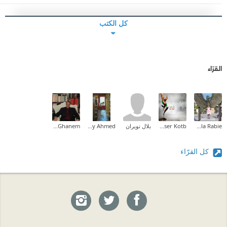
كل الكتب
القرّاء
Nahla Rabie
Yasser Kotb
بلال نويران
Maaly Ahmed
Tareq Ghanem
كل القرّاء