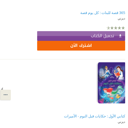
365 قصة للبنات : كل يوم قصة
ديزني
تحميل الكتاب
اشترك الآن
كتابي الأول : حكايات قبل النوم - الأميرات
ديزني