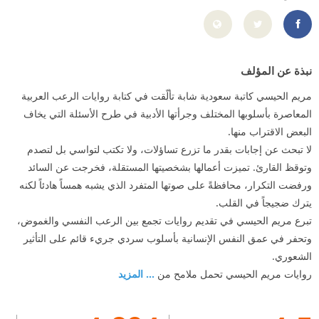
https://www.instagram.com/maria_hise5/
نبذة عن المؤلف
مريم الحيسي كاتبة سعودية شابة تألّقت في كتابة روايات الرعب العربية
المعاصرة بأسلوبها المختلف وجرأتها الأدبية في طرح الأسئلة التي يخاف
البعض الاقتراب منها.
لا تبحث عن إجابات بقدر ما تزرع تساؤلات، ولا تكتب لتواسي بل لتصدم
وتوقظ القارئ. تميزت أعمالها بشخصيتها المستقلة، فخرجت عن السائد
ورفضت التكرار، محافظةً على صوتها المتفرد الذي يشبه همساً هادئاً لكنه
يترك ضجيجاً في القلب.
تبرع مريم الحيسي في تقديم روايات تجمع بين الرعب النفسي والغموض،
وتحفر في عمق النفس الإنسانية بأسلوب سردي جريء قائم على التأثير
الشعوري.
روايات مريم الحيسي تحمل ملامح من
... المزيد