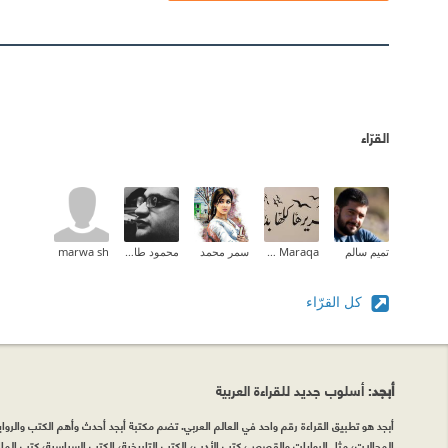
القرّاء
تميم سالم
Zeina M.I Maraqa
سمر محمد
محمود طارق إبراهيم
marwa sh
كل القرّاء
أبجد
: أسلوب جديد للقراءة العربية
أبجد هو تطبيق القراءة رقم واحد في العالم العربي. تضم مكتبة أبجد أحدث وأهم الكتب والروايات
المجالات، مثل الروايات والقصص، كتب الأدب، الكتب التاريخية، الكتب السياسية، كتب المال 