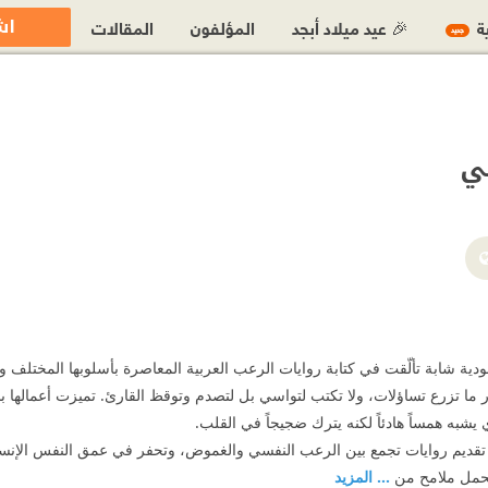
اش
ية
🎉 عيد ميلاد أبجد
المؤلفون
المقالات
جديد
ي
https://www.instagram.com
ية شابة تألّقت في كتابة روايات الرعب العربية المعاصرة بأسلوبها المختلف وج
ر ما تزرع تساؤلات، ولا تكتب لتواسي بل لتصدم وتوقظ القارئ. تميزت أعمالها
 يشبه همساً هادئاً لكنه يترك ضجيجاً في القلب.
قديم روايات تجمع بين الرعب النفسي والغموض، وتحفر في عمق النفس الإنسا
حمل ملامح من
... المزيد