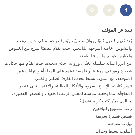
https://www.facebook.com/kareem.kandiel
نبذة عن المؤلف
يُعد كريم قنديل كاتبًا وروائيًا مصريًا، ويُعرف بأعماله في أدب الرعب
والتشويق، خاصة الموجهة لليافعين، حيث يقدّم قصصًا تمزج بين الغموض
والإثارة وعوالم ما وراء الطبيعة.
من أبرز أعماله سلسلة تخيّل، ورواية أحلام سعيدة، حيث يقدّم فيها حكايات
قصيرة ومواقف مرعبة أو غامضة تعتمد على المفاجأة والنهايات غير
المتوقعة، مع أسلوب بسيط يجذب القارئ الصغير والكبير.
تتميّز كتاباته بالإيقاع السريع، والأفكار الخيالية، والاعتماد على عنصر
المفاجأة، مما يجعلها مناسبة لمحبي الرعب الخفيف والقصص القصيرة.
ما الذي يميّز كتب كريم قنديل؟
رعب وتشويق لليافعين
قصص قصيرة سريعة
نهايات مفاجئة
أسلوب بسيط وجذاب