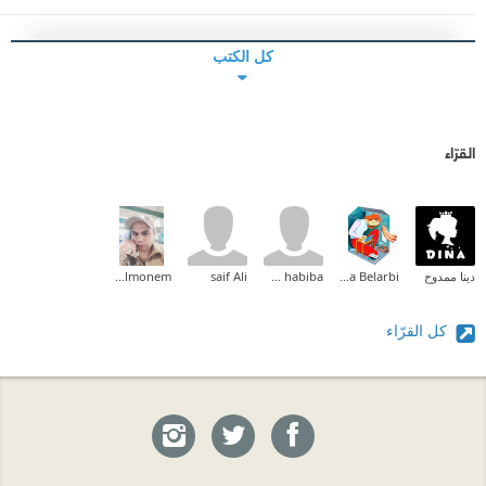
كل الكتب
القرّاء
دينا ممدوح
Halima Belarbi
om habiba
saif Ali
Waled Abd Elmonem
كل القرّاء