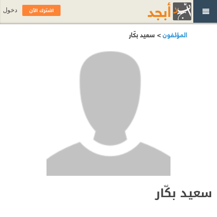
اشترك الآن
دخول
المؤلفون
> سعيد بكّار
سعيد بكّار