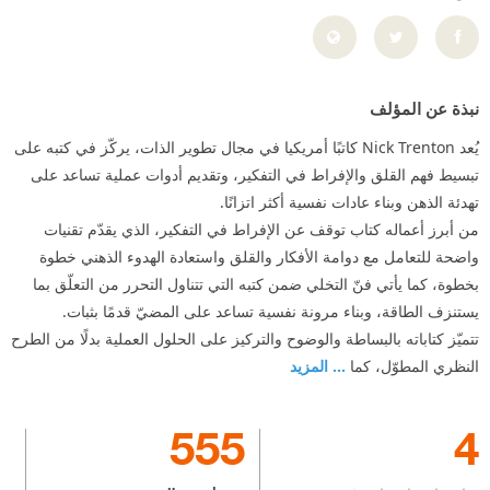
نبذة عن المؤلف
يُعد Nick Trenton كاتبًا أمريكيا في مجال تطوير الذات، يركّز في كتبه على
تبسيط فهم القلق والإفراط في التفكير، وتقديم أدوات عملية تساعد على
تهدئة الذهن وبناء عادات نفسية أكثر اتزانًا.
من أبرز أعماله كتاب توقف عن الإفراط في التفكير، الذي يقدّم تقنيات
واضحة للتعامل مع دوامة الأفكار والقلق واستعادة الهدوء الذهني خطوة
بخطوة، كما يأتي فنّ التخلي ضمن كتبه التي تتناول التحرر من التعلّق بما
يستنزف الطاقة، وبناء مرونة نفسية تساعد على المضيّ قدمًا بثبات.
تتميّز كتاباته بالبساطة والوضوح والتركيز على الحلول العملية بدلًا من الطرح
النظري المطوّل، كما
... المزيد
555
4