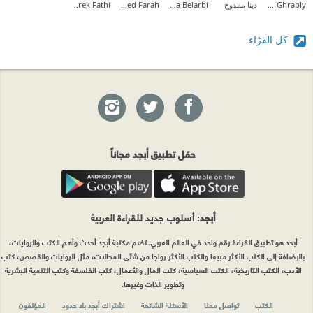
Sami Ali El-Ghrably
دينا ممدوح
Halima Belarbi
Amr Mohamed Farah
Tarek Fathi
كل القرّاء
حمّل تطبيق أبجد مجاناً
أبجد
: أسلوب جديد للقراءة العربية
أبجد هو تطبيق القراءة رقم واحد في العالم العربي. تضم مكتبة أبجد أحدث وأهم الكتب والروايات،
بالإضافة إلى الكتب الأكثر مبيعاً والكتب الأكثر رواجاً من شتّى المجالات، مثل الروايات والقصص، كتب
الأدب، الكتب التاريخية، الكتب السياسية، كتب المال والأعمال، كتب الفلسفة وكتب التنمية البشرية
وتطوير الذات وغيرها.
الكتب
تواصل معنا
الأسئلة الشائعة
اشتراك أبجد بلا حدود
المؤلفون