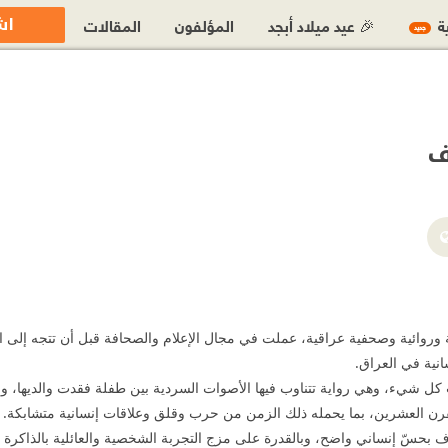
اش
ية
🎉 عيد ميلاد أبجد
المؤلفون
المقالات
جديد
ف
https://www.facebook.com/p/Sarah-Alsarraf-61
https://x.com/Alsarraf
 وروائية وصحفية عراقية، عملت في مجال الإعلام والصحافة قبل أن تتجه إلى الك
سانية في العراق.
كل شيء، وهي رواية تتناوب فيها الأصوات السردية بين طفلة فقدت والديها، وخا
لقرن العشرين، بما يحمله ذلك الزمن من حرب وقلق وعلاقات إنسانية متشابكة.
اف بحسّ إنساني واضح، وبالقدرة على مزج التجربة الشخصية والعائلية بالذاكرة 