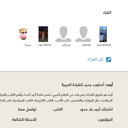
القرّاء
ola eliwat
samar
عبدالله
Fatma El Zahraa Yehia
سماء
كل القرّاء
أبجد
: أسلوب جديد للقراءة العربية
أبجد هو تطبيق القراءة رقم واحد في العالم العربي. تضم مكتبة أبجد أحدث وأهم الكتب والروايات
المجالات، مثل الروايات والقصص، كتب الأدب، الكتب التاريخية، الكتب السياسية، كتب المال 
اشتراك أبجد بلا حدود
الكتب
تواصل معنا
المؤلفون
الأسئلة الشائعة