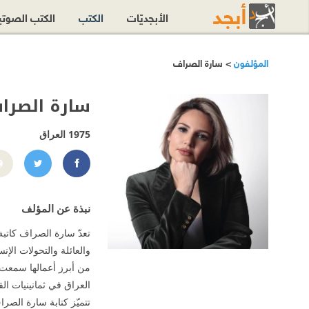
الأبجديّات
الكتب
الكتب الصوت
المؤلفون
> سارة الصراف
سارة الصرا
1975
العراق
552702923946/
sarah
نبذة عن المؤلف
تعدّ سارة الصراف كاتبة
والعائلة والتحولات الإن
من أبرز أعمالها سمعت 
العراق في ثمانينيات ا
تتميّز كتابة سارة الصر