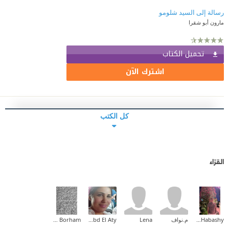
رسالة إلى السيد شلومو
مارون أبو شقرا
تحميل الكتاب
اشترك الآن
كل الكتب
القرّاء
Mohamed Habashy
م.نواف
Lena
Rania Abd El Aty
Ahmad Borham