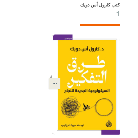
كتب كارول أس دويك
1