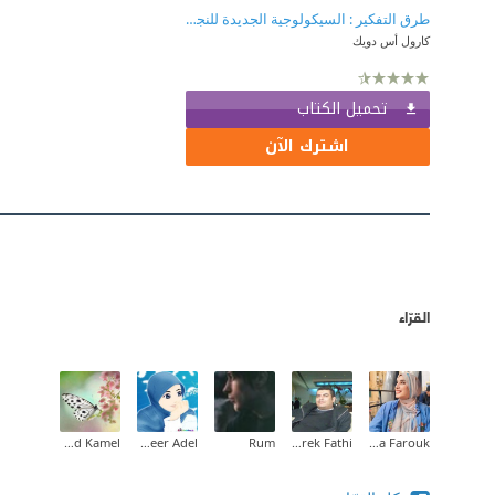
طرق التفكير : السيكولوجية الجديدة للنجاح
كارول أس دويك
تحميل الكتاب
اشترك الآن
القرّاء
Taghreed Mohammed Kamel
Abeer Adel
Rum
Tarek Fathi
Wafaa Farouk