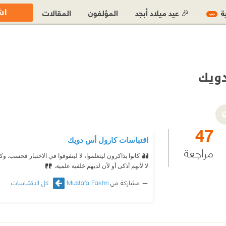
اش
ية
🎉 عيد ميلاد أبجد
المؤلفون
المقالات
جديد
ويك
47
اقتباسات كارول أس دويك
مراجعة
كانوا يذاكرون ليتعلموا، لا ليتفوقوا في الاختبار فحسب.
لا لأنهم أذكى أو لأن لديهم خلفیة علمية.
مشاركة من
Mustafa Fakhri
كل الاقتباسات