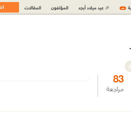
اش
ية
🎉 عيد ميلاد أبجد
المؤلفون
المقالات
جديد
83
مراجعة