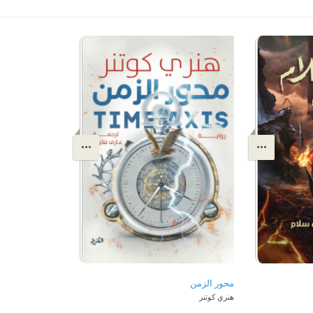
محور الزمن
هنري كوتنر