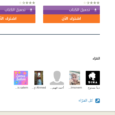
تحميل الكتاب
تحميل الكتاب
اشترك الآن
اشترك الآ
القرّاء
دينا ممدوح
Waled Abd Elmonem
أحمد فهيم القاضى
Maaly Ahmed
lamis salem
كل القرّاء