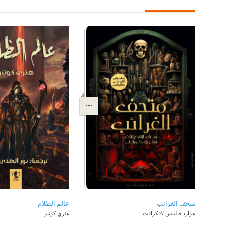
متحف الغرائب
عالم الظلام
هوارد فيليبس لافكرافت
هنري كوتنر