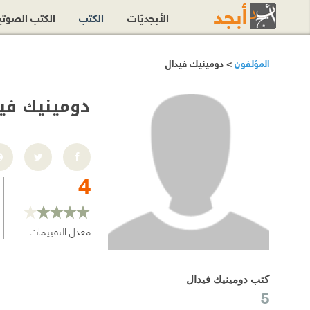
الأبجديّات
الكتب
الكتب الصوت
المؤلفون
> دومينيك فيدال
دومينيك في
4
معدل التقييمات
كتب دومينيك فيدال
5