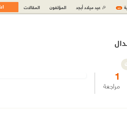
اش
ية
🎉 عيد ميلاد أبجد
المؤلفون
المقالات
جديد
دال
1
مراجعة