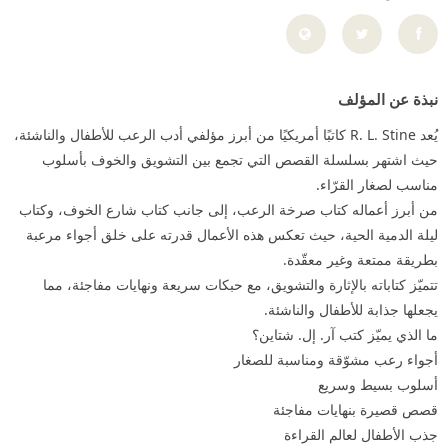
نبذة عن المؤلف
يُعد R. L. Stine كاتبًا أمريكيًا من أبرز مؤلفي أدب الرعب للأطفال والناشئة،
حيث اشتهر بسلسلة القصص التي تجمع بين التشويق والخوف بأسلوب
مناسب لصغار القرّاء.
من أبرز أعماله كتاب صرخة الرعب، إلى جانب كتاب شارع الخوف، وكتاب
ليلة الدمية الحية، حيث تعكس هذه الأعمال قدرته على خلق أجواء مرعبة
بطريقة ممتعة وغير معقّدة.
تتميّز كتاباته بالإثارة والتشويق، مع حبكات سريعة ونهايات مفاجئة، مما
يجعلها جذابة للأطفال والناشئة.
ما الذي يميّز كتب آر. إل. شتاين؟
أجواء رعب مشوّقة ومناسبة للصغار
أسلوب بسيط وسريع
قصص قصيرة بنهايات مفاجئة
جذب الأطفال لعالم القراءة