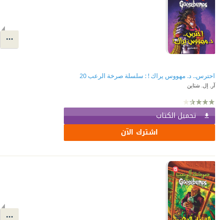
احترس.. د. مهووس يراك ! : سلسلة صرخة الرعب 20
آر. إل. شتاين
تحميل الكتاب
اشترك الآن