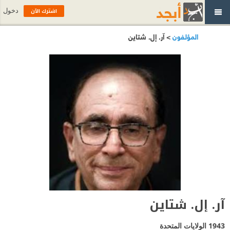
اشترك الآن
دخول
المؤلفون
> آر. إل. شتاين
آر. إل. شتاين
1943
الولايات المتحدة