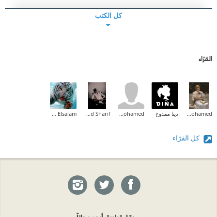
كل الكتب
القرّاء
Aliaa Mohamed
دينا ممدوح
amr mohamed
Mohamed Khaled Sharif
Ehab Mohammed Abd Elsalam
كل القرّاء
حمّل تطبيق أبجد مجاناً