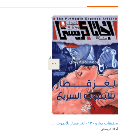
تحقيقات بوارو - ١٢ - لغز قطار بلايموث السريع
أجاثا كريستي