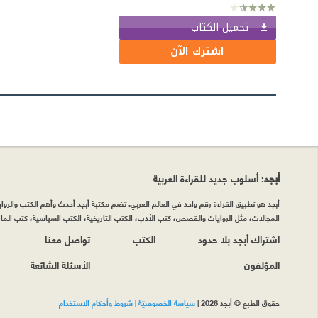
تحميل الكتاب
اشترك الآن
أبجد
: أسلوب جديد للقراءة العربية
أبجد هو تطبيق القراءة رقم واحد في العالم العربي. تضم مكتبة أبجد أحدث وأهم الكتب والروايات
المجالات، مثل الروايات والقصص، كتب الأدب، الكتب التاريخية، الكتب السياسية، كتب المال 
اشتراك أبجد بلا حدود
الكتب
تواصل معنا
المؤلفون
الأسئلة الشائعة
حقوق الطبع © أبجد 2026
|
سياسة الخصوصيّة
|
شروط وأحكام الاستخدام