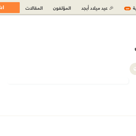
اش
ية
🎉 عيد ميلاد أبجد
المؤلفون
المقالات
جديد