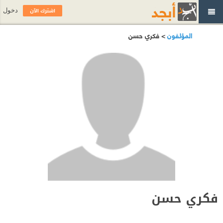
اشترك الآن
دخول
المؤلفون
> فكري حسن
فكري حسن