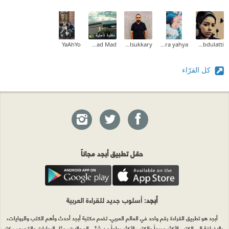
YaAhYo
Fatmad Mad
Ahmed Elsukkary
sara yahya
Asmaa Abdulatti
كل القرّاء
حمّل تطبيق أبجد مجاناً
أبجد
: أسلوب جديد للقراءة العربية
أبجد هو تطبيق القراءة رقم واحد في العالم العربي. تضم مكتبة أبجد أحدث وأهم الكتب والروايات،
بالإضافة إلى الكتب الأكثر مبيعاً والكتب الأكثر رواجاً من شتّى المجالات، مثل الروايات والقصص، كتب