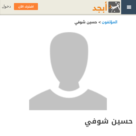
اشترك الآن
دخول
المؤلفون
> حسين شوفي
حسين شوفي